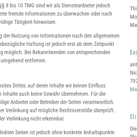
§ 8 bis 10 TMG sind wir als Diensteanbieter jedoch
Thi
icherte fremde Informationen zu überwachen oder nach
Mob
idrige Tätigkeit hinweisen.
Ma
ng der Nutzung von Informationen nach den allgemeinen
esbezügliche Haftung ist jedoch erst ab dem Zeitpunkt
De
ung möglich. Bei Bekanntwerden von entsprechenden
e umgehend entfernen.
ant
Ni
797
tes Dritter, auf deren Inhalte wir keinen Einfluss
Ma
n Inhalte auch keine Gewähr übernehmen. Für die
eilige Anbieter oder Betreiber der Seiten verantwortlich.
der Verlinkung auf mögliche Rechtsverstöße überprüft.
St
er Verlinkung nicht erkennbar.
Die
rlinkten Seiten ist jedoch ohne konkrete Anhaltspunkte
Pla