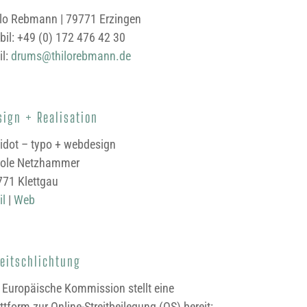
lo Rebmann | 79771 Erzingen
il: +49 (0) 172 476 42 30
il:
drums@thilorebmann.de
sign + Realisation
idot – typo + webdesign
cole Netzhammer
71 Klettgau
il
|
Web
reitschlichtung
 Europäische Kommission stellt eine
ttform zur Online-Streitbeilegung (OS) bereit: