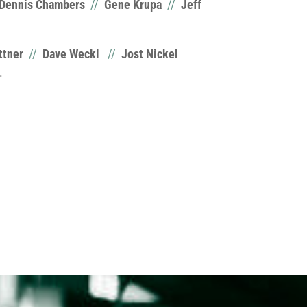
Dennis Chambers
//
Gene Krupa
//
Jeff
ttner
//
Dave Weckl
//
Jost Nickel
.