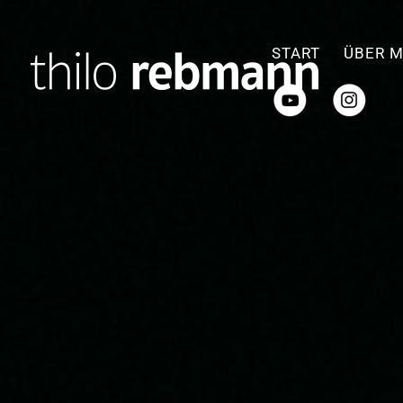
START
ÜBER M