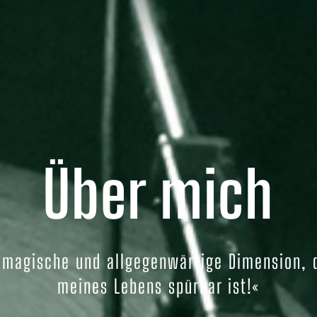
Über mich
 magische und allgegenwärtige Dimension, d
meines Lebens spürbar ist!«